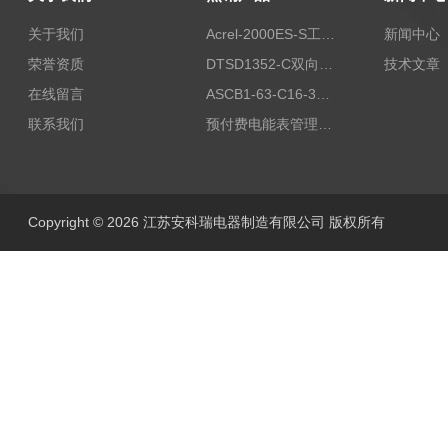
关于我们
Acrel-2000ES-S工商业储能本地化能量管理系统
新闻中心
荣誉资质
DTSD1352-C双向计量电表
技术文章
在线留言
ASCB1-63-C16-3P智能断路器 过载超温过流保护
联系我们
预付费电能表管理系统
Copyright © 2026 江苏安科瑞电器制造有限公司 版权所有