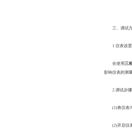
三、调试方
1.仪表设置
在使用
三
影响仪表的测
2.调试步骤
(1)将仪表
(2)开启仪