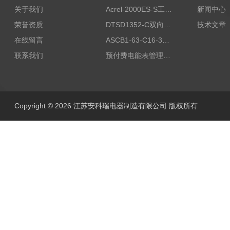
关于我们
Acrel-2000ES-S工商业储能本地化能量管理系统
新闻中心
荣誉资质
DTSD1352-C双向计量电表
技术文章
在线留言
ASCB1-63-C16-3P智能断路器 过载超温过流保护
联系我们
预付费电能表管理系统
Copyright © 2026 江苏安科瑞电器制造有限公司 版权所有