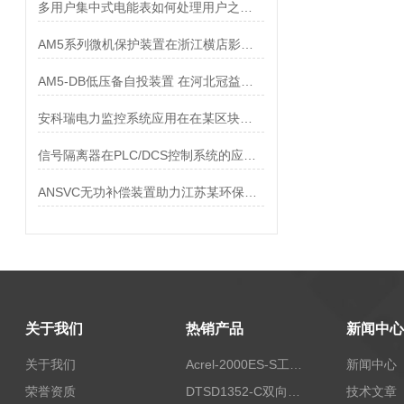
多用户集中式电能表如何处理用户之间的电能分摊和结算？
AM5系列微机保护装置在浙江横店影视产业园 配电工程中的应用
AM5-DB低压备自投装置 在河北冠益荣信科技公司洞庭变电站工程中的应用
安科瑞电力监控系统应用在在某区块页岩气地面集输工程
信号隔离器在PLC/DCS控制系统的应用-安科瑞曾亚妮
ANSVC无功补偿装置助力江苏某环保能源项目
关于我们
热销产品
新闻中心
关于我们
Acrel-2000ES-S工商业储能本地化能量管理系统
新闻中心
荣誉资质
DTSD1352-C双向计量电表
技术文章