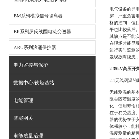
智能型BA系列电流传感器
电气设备的导
BM系列模拟信号隔离器
穿，严重危害
格的控制，但
平也比较落后
BR系列罗氏线圈电流变送器
其缺点是不能
在现场才能显
ARU系列浪涌保护器
进行实时监测
发现故障隐患
电力监控与保护
2 35kV高
2.1无线测温的
数据中心/铁塔基站
无线测温的基
阻会随着温度
电能管理
化，使用寿命
在于易受温度
智能网关
器的优势在于
体积较小，能
温度测量的精
电能质量治理