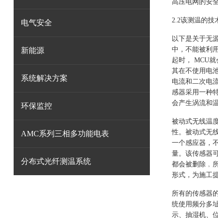
高压电网的安全
2.2该测温的技
电气安全
以下是关于无
中，不能被利
新能源
起时， MCU
其在不使用电
系统解决方案
电流和二次电
感器采用一种
会产生涡流和
环保监控
被动式无线温
性。被动式无
AMC系列三相多功能电表
一个感应器，
量。该传感器
分布式光纤测温系统
都会被删除﹐
形式，为施工
所有的传感器
统使用频分多址
示、抽湿机、