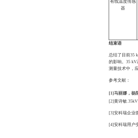
有线温度传感
器
结束语
总结了目前35
的影响。35 
测量技术中，
参考文献：
[1]马丽娜，杨
[2]黄诗敏.3
[3]安科瑞企业
[4]安科瑞用户