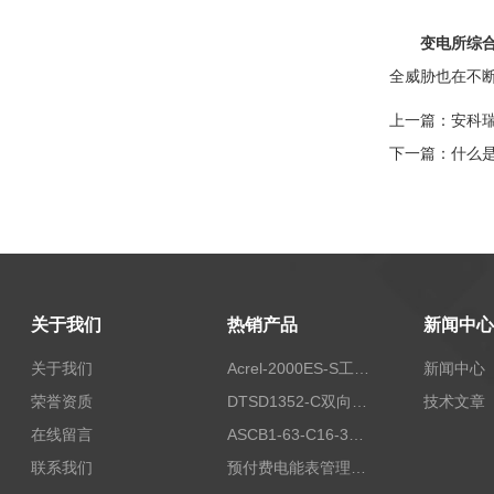
变电所综
全威胁也在不
上一篇：
安科瑞
下一篇：
什么是
关于我们
热销产品
新闻中心
关于我们
Acrel-2000ES-S工商业储能本地化能量管理系统
新闻中心
荣誉资质
DTSD1352-C双向计量电表
技术文章
在线留言
ASCB1-63-C16-3P智能断路器 过载超温过流保护
联系我们
预付费电能表管理系统