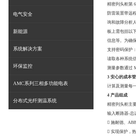
精密列头柜第 
防雷装置带远程
电气安全
询和故障分析
新能源
板上需包括以下
信息等。为确保
系统解决方案
支持密码保护：
读取各种系统
环保监控
测量参数通过 
3 安心的成本
AMC系列三相多功能电表
计算及测量每
4 产品组成
分布式光纤测温系统
精密列头柜主
输入断路器-总
 施耐德、A
 实现保护，