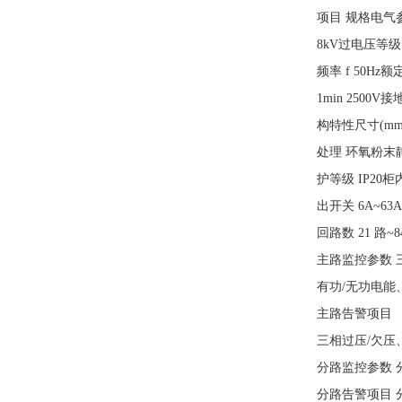
项目 规格电气参
8kV过电压等级 
频率 f 50Hz
1min 2500V接
构特性尺寸(mm)宽
处理 环氧粉末
护等级 IP2
出开关 6A~6
回路数 21 路~
主路监控参数 
有功/无功电能
主路告警项目
三相过压/欠压
分路监控参数 
分路告警项目 