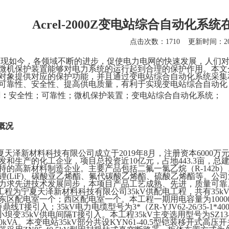
Acrel-2000Z变电站综合自动化
点击次数：1710
更新时间：202
：
现如今，各领域不断的进步，
促使
电力电网的快速发展，人们
微机保护装置能够对电力系统的运行起到
合理
的保护作用。本文
对象提供对应的保护功能，
并且通过变电站综合自动化系统采集
可靠性、安全性、提高供电质量，有利于实现变电站综合自动化
词：
安全性；
可靠
性；微机保护装置
；变电站
综合自动化
系统
；
目概况
夏天
泽
新材料科技有限公司成立于
2019年8月，注册资本600
发和生产的化工企业，项目总投资近10亿元，占地443.3亩，总
持的高新材料制造企业。主要产品包括二氟一氯乙烷（
R-142
锂(LiF)、碳酸亚乙烯酯、氟代碳酸乙烯酯、硫酸乙烯酯等。
力求先进技术发展同步，本项目产品工艺成熟、先进，质量可靠
工程为宁夏天泽新材料科技有限公司
35kV供配电工程，共有35
东区配电室一个；西区配电室一个。本工程一期用电容量为10000
桥鼎线T接引入；35kV电力电缆型号为3*（ZR-YJV62-26/35-1
kV小坝变35kV供电间隔T接引入。本工程35kV主变选用型号为SZ1
000kVA。本变电站35kV部分共设KYN61-40.5型铠装移开