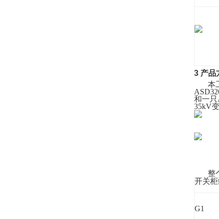
3 产
本
ASD
和一只
35kV
整
开关柜
G1