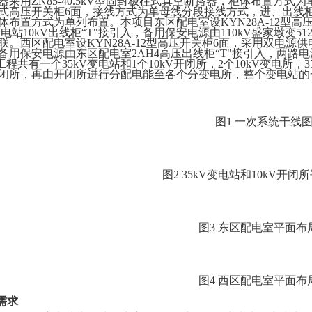
器采用ZN85-40.5kV型固封极柱式真空断路器，柜体布置方式为单
式高压开关柜6面，接线方式为单母线分段接线方式，进、出线柜内
体布置方式为单列布置。本项目东区配电室设KYN28A-12型
V变电站10kV出线柜“T"接引入，备用保安电源由110kV盛家墩变5
联。西区配电室设KYN28A-12型高压开关柜6面，采用双电源供电
备用保安电源由东区配电室2AH4高压出线柜“T"接引入，两路
工程共有一个
35kV变电站和
1个10kV开闭所，2个
10kV变电
所
，
闭所，再由开闭所进行分配电能至各个分变电所，整个变电站的
图
1 一次系统干线
图
2 35kV变电站和10kV开
图
3 东区配电室平面布
图
4 西区配电室平面布
目需求