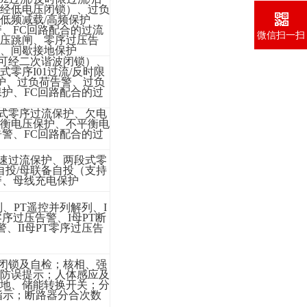
经低电压闭锁）、过负
低频减载/高频保护
、FC回路配合的过流
微信扫一扫
压跳闸、零序过压告
、间歇接地保护
可经二次谐波闭锁）
、
式零序
I01过流/反时限
护
、
过负荷告警
、
过负
保护
、
FC回路配合的过
式零序过流保护
、
欠电
衡电压保护
、
不平衡电
告警
、
FC回路配合的过
速过流保护
、
两段式零
自投
/母联备自投（支持
警
、
母线充电保护
列
、
PT遥控并列解列
、
I
T零序过压告警
、
I母PT断
警
、
II母PT零序过压告
闭锁及自检
；
核相、强
防误提示
；
人体感应及
地、储能转换开关
；
分
指示
；
断路器分合次数