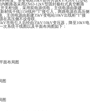
列布置。本变电站10kV部分共设KYN28A-12型铠
断路器采用ZN63-12kV型固封极柱式真空断路
高压开关柜9面，采用双电源供电，主供电源由新建
12新材线干线115#线杆“T"接引入，两路电源在高压侧
，主供电源由新建35kV变电站10kV出线柜“T"接
电源在高压侧不设母联。
35kV市电引入后经由35kV/10kV变压器，降至10kV电
一次系统干线图以及平面布局图如下：
图
闭所平面布局图
局图
局图