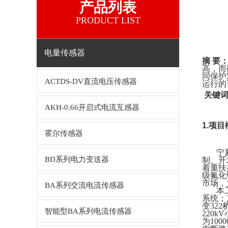
产品列表
PRODUCT LIST
电量传感器
摘
要
高，而
同保护
ACTDS-DV直流电压传感器
运行的
关键
AKH-0.66开启式电流互感器
1.项
霍尔传感器
宁
BD系列电力变送器
制、开
着重
扶
级氟化
市场，
BA系列交流电流传感器
本
系统；
变322
智能型BA系列电流传感器
220
为10