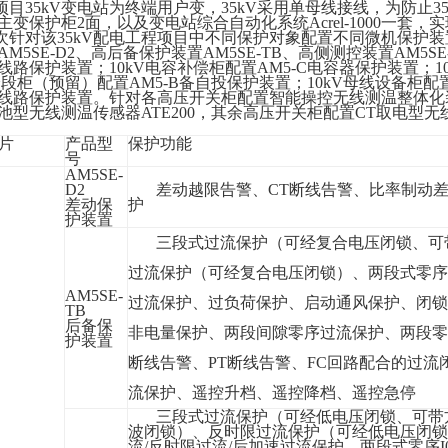
项目
35kV变电站为终端用户变，35kV
采用
单母线接线，为防止
3
主变保护柜
2
面，
以及变电站综合自动化系统
Acrel-1000一套，
实
次针对该
35kV配电工程项目中不同保护对象配置不同微机保护装置
AM5SE-D2、高后备保护装置AM5SE-TB、
高侧
测控装置
AM5SE
-F线路保护装置
；
10kV电容
补偿
柜配置
AM5-C电容器保护装置；
V分段柜（预留）
配置
AM5-
B备自投保护
装置；
10kV母线设备柜配置
-F线路保护装置。针对各高压开关柜配置智能操控无线测温整体化装
池型无线测温传感器ATE200，其余高压开关柜配置CT取电型无
片
产品型
保护功能
号
AM5SE-
D2
差动越限告警
、
CT断线告警
、
比率制动
差动保
护
护装置
三段式过流保护（可经复合电压闭锁、可
过流保护（可经复合电压闭锁）
、
两段式零序
AM5SE-
过流保护
、
过负荷保护
、
启动通风保护
、
闭锁
TB
后备保
非电量保护
、
两段间隙零序过流保护
、
两段零
护装置
断线告警
、
PT
断线告警
、
FC
回路配合的过流
流保护
、
遥控升档、遥控降档、遥控急停
三段式过流保护（可经低电压闭锁、可带
波闭锁）、反时限过流保护（可经低电压闭锁
流/反时限过流/后加速过流保护、两段式零序I0