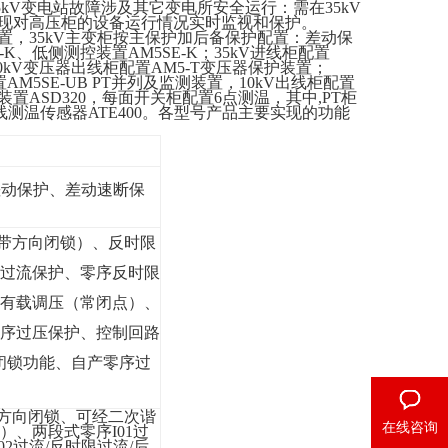
5kV变电站故障涉及其它变电所安全运行：
需在
35kV
现对高压柜的设备运行情况实时监视和保护。
，35kV主变
柜
按主保护加后备保护配置：差动保
-K
、
低侧测控装置
AM5SE-K
；
35
kV
进
线柜配置
10kV变压器出线柜配置AM5-T变压器保护装置；
AM5SE-UB PT并列及监测装置，10kV出线柜配置
置ASD320，每面开关柜配置6点测温，其中,PT柜
线测温传感器ATE400。各型号产品主要实现的功能
差动保护
、
差动速断保
带方向闭锁）
、
反时限
过流保护
、
零序反时限
有载调压（常闭点）
、
序过压保护
、
控制回路
闭锁功能
、
自产零序过
方向闭锁、可经二次谐
在线咨询
）、两段式零序
I01过
2过流/反时限过流/后