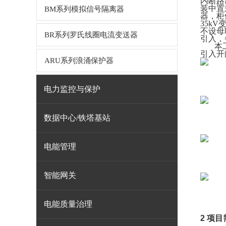
内断路
装中置
BM系列模拟信号隔离器
器，柜
35k
不设母
BR系列罗氏线圈电流变送器
引入，
本
引入开
ARU系列浪涌保护器
电力监控与保护
数据中心/铁塔基站
电能管理
智能网关
电能质量治理
2 项