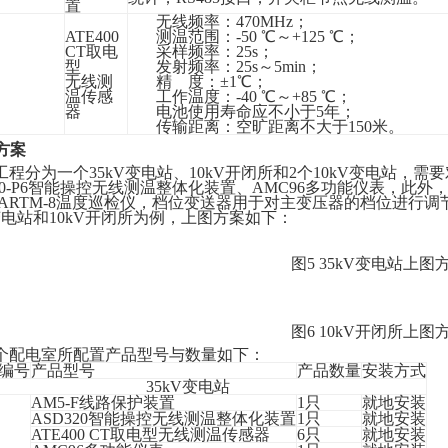
置
无线频率：
470MHz；
ATE400
测温范围：
-50 ℃～+125 ℃；
CT取电
采样频率：
25s；
型
发射频率：
25s～5min；
无线测
精
度：
±1℃；
温传感
工作温度：
-40 ℃～+85 ℃；
器
电池使用寿命应不小于
5年；
传输距离：空旷距离不大于
150米。
品方案
工程分为
一个
35kV变电站
、
10kV开闭所
和
2个
10kV变电站，
需要
320-P6智能操控无线测温整体化装置、AMC96多功能仪表，此外，
ARTM-8温度巡检仪，档位变送器用于对主变压器的档位进行
变电站和10kV开闭所为例
，上图方案如下：
图
5
35kV变电站上图
图
6 10kV开闭所上图
个配电室所
配置产品
型号与数量如下：
编号
产品型号
产品数量
安装方式
35kV变电站
AM5-F线路保护装置
1只
就地安装
ASD320智能操控无线测温整体化装置
1只
就地安装
ATE400 CT取电型无线测温传感器
6只
就地安装