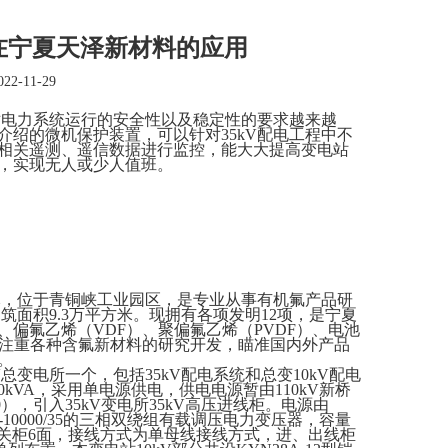
系统在宁夏天泽新材料的应用
2-11-29
对电力系统运行的安全性以及稳定性的要求越来越
介绍的微机保护装置，可以针对
35kV配电工程中不
相关遥测、遥信数据进行监控，
能大大提高变电站
，实现无人或少人值班。
0万元，位于青铜峡工业园区，是专业从事有机氟产品研
建筑面积9.3万平方米。现拥有各项发明12项，是宁夏
b）、偏氟乙烯（VDF）、聚偏氟乙烯（PVDF）、电池
公司注重各种含氟新材料的研究开发，瞄准国内外产品
。
kV总变电所一个，包括35kV配电系统和总变10kV配电
kVA，采用单电源供电，供电电源暂由110kV新桥
*400），引入35kV变电所35kV高压进线柜。电源由
3-10000/35的三相双绕组有载调压电力变压器，容量
式高压开关柜6面，接线方式为单母线接线方式，进、出线柜