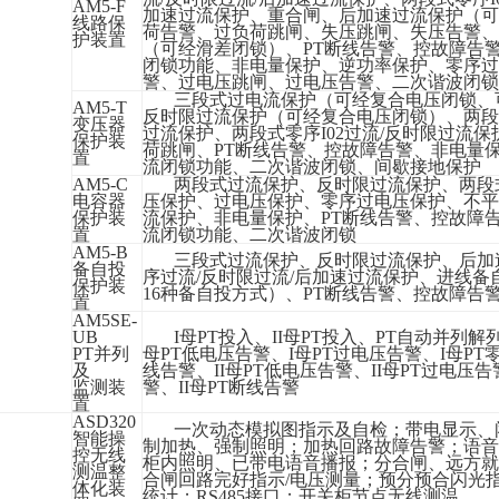
AM5-F
加速过流保护、重合闸、后加速过流保护（可
线路保
荷告警、过负荷跳闸、失压跳闸、失压告警、
护装置
（可经滑差闭锁）、PT断线告警、控故障告警
闭锁功能、非电量保护、逆功率保护、零序过
警、过电压跳闸、过电压告警、二次谐波闭锁
三段式过电流保护（可经复合电压闭锁、
AM5-T
反时限过流保护（可经复合电压闭锁）
、
两段
变压器
过流
保护
、
两段式零序
I02过流/反时限
过流
保
保护装
荷跳闸
、
PT断线告警
、
控故障告警
、
非电量
置
流闭锁功能
、
二次谐波
闭锁
、
间歇接地保护
AM5-C
两段式过流保护
、
反时限过流保护
、
两段
电容器
压保护
、
过电压保护
、
零序过电压保护
、
不平
保护装
流保护
、
非电量保护
、
PT断线告警
、
控故障
置
流闭锁功能
、
二次谐波闭锁
AM5-B
三段式过流保护
、
反时限过流保护
、
后加
备自投
序过流
/反时限过流/后加速过流保护
、
进线备
保护装
16种备自投方式）
、
PT断线告警
、
控故障告
置
AM5SE-
UB
I母PT投入
、
II母PT投入
、
PT自动并列解
PT并列
母PT低电压告警
、
I母PT过电压告警
、
I母P
及
线告警
、
II母PT低电压告警
、
II母PT过电压告
监测装
警
、
II母PT断线告警
置
ASD320
一次动态模拟图指示及自检
；
带电显示、
智能操
制加热、强制照明
；
加热回路故障告警
；
语音
控无线
柜内照明、已带电语音播报
；
分合闸、远方就
测温整
合闸回路完好指示
/电压测量
；
预分预合闪光
体化装
统计
；
RS485接口
；
开关柜节点无线测温
。