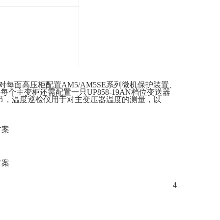
对每面高压柜配置
AM5/AM5SE系列微机保护装置、
每个主变柜还需配置一只UP858-19AN档位变送器
调节，温度巡检仪用于对主变压器温度的测量，以
方案
方案
4