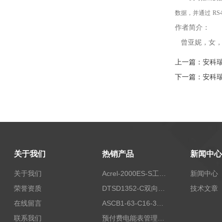
数据，并通过
R
作者简介：
曾亚妮，女，
上一篇：
安科
下一篇：
安科
关于我们
热销产品
新闻中心
关于我们
Acrel-2000ES-S工商业储能本地化能量管理系统
新闻中心
荣誉资质
DTSD1352-C双向计量电表
技术文章
在线留言
ASCB1-63-C16-3P智能断路器 过载超温过流保护
联系我们
预付费电能表管理系统