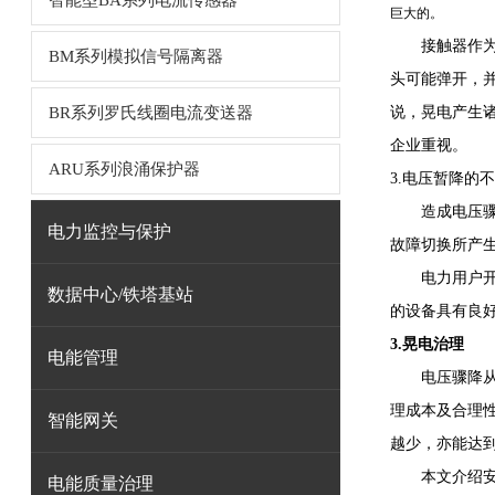
智能型BA系列电流传感器
巨大的。
接触器作
BM系列模拟信号隔离器
头可能弹开，
BR系列罗氏线圈电流变送器
说，晃电产生
企业重视。
ARU系列浪涌保护器
3.电压暂降的
造成电压
电力监控与保护
故障切换所产
电力用户
数据中心/铁塔基站
的设备具有良
3.晃电治理
电能管理
电压骤降
理成本及合理
智能网关
越少，亦能达
本文介绍
电能质量治理