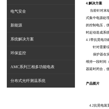
4.解决方案
当前针对末端
电气安全
式集中电源处
新能源
的控制电压，
时起动造成系
系统解决方案
4.1带抗晃电
针对需要综
环保监控
保护器在
维持一段时间（
AMC系列三相多功能电表
器延时闭合，
分布式光纤测温系统
产品图片
4.2抗晃电装