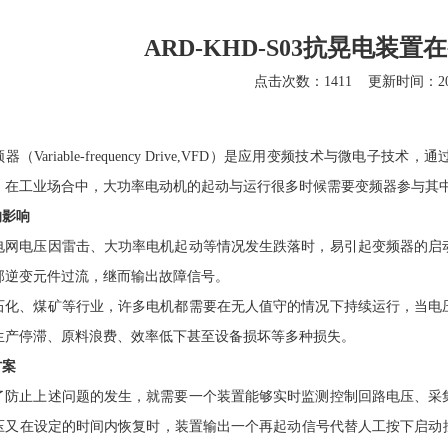
ARD-KHD-S03抗晃电装
点击次数：1411
更新时间：202
频器（
Variable-frequency Drive,VFD
）是应用变频技术与微电子技术，通
。在工业场合中，大功率电动机的起动与运行很多时候需要变频器参与其
的影响
电网电压因雷击、大功率电机起动等情况发生跌落时，易引起变频器的启
部逆变元件过流，继而输出故障信号。
石化、煤矿等行业，许多电机都需要在无人值守的情况下持续运行，当电
生产停滞、原料浪费、效率低下甚至设备损坏等多种损失。
方案
了防止上述问题的发生，就需要一个装置能够实时监测控制回路电压、采
压又在设定的时间内恢复时，装置输出一个再起动信号代替人工按下启动