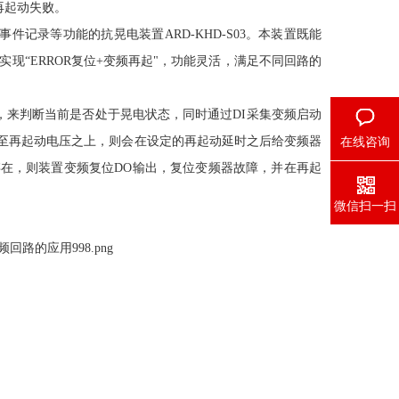
再起动失败。
事件记录等功能的抗晃电装置
ARD-KHD-S03
。本装置既能
实现“
ERROR
复位
+
变频再起"，功能灵活，满足不同回路的
，来判断当前是否处于晃电状态，同时通过
DI
采集变频启动
至再起动电压之上，则会在设定的再起动延时之后给变频器
在线咨询
存在，则装置变频复位
DO
输出，复位变频器故障，并在再起
微信扫一扫