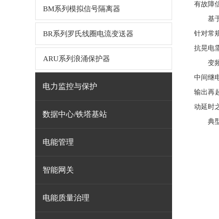
有故障
BM系列模拟信号隔离器
基
BR系列罗氏线圈电流变送器
针对常
抗晃电
ARU系列浪涌保护器
变
中间继
电力监控与保护
输出再
动延时
数据中心/铁塔基站
典
电能管理
智能网关
电能质量治理