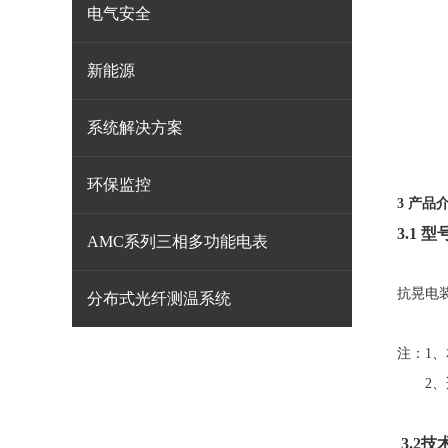
电气安全
新能源
系统解决方案
环保监控
3 产品
3.1
型
AMC系列三相多功能电表
抗晃电
分布式光纤测温系统
注：
1
、
2
、
3.2
技