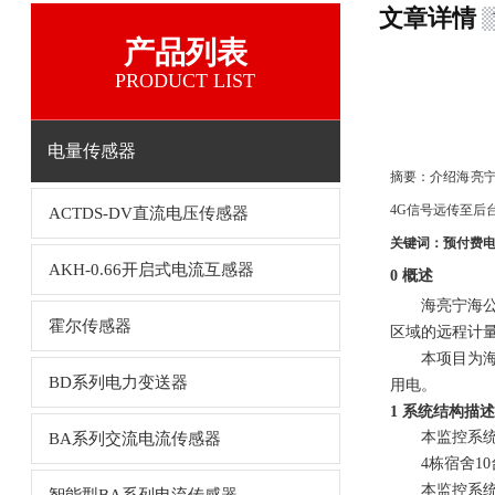
文章详情
产品列表
PRODUCT LIST
电量传感器
摘要：
介
绍
海亮
4G信号
远传至后
ACTDS-DV直流电压传感器
关键词：
预付费
AKH-0.66开启式电流互感器
0 概述
海亮宁海
霍尔传感器
区域的远程计
本项目为
BD系列电力变送器
用电。
1 系统结构描述
本监控系
BA系列交流电流传感器
4栋宿舍1
本监控系