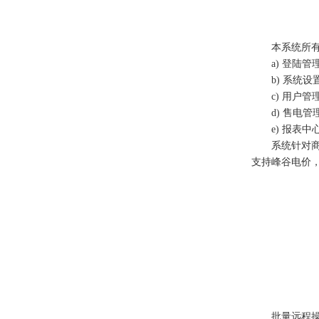
本系统所
a)
登陆管
b)
系统设
c)
用户管
d)
售电管
e)
报表中
系统针对
支持峰谷电价
批量远程