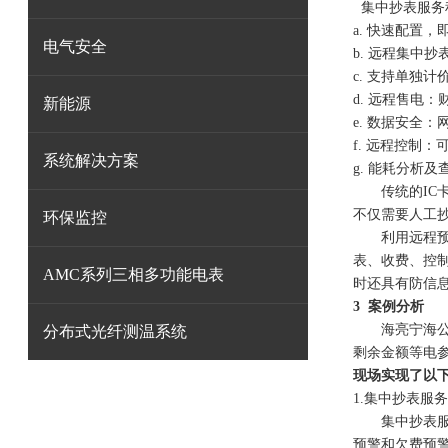
集中抄表服务
a.
快速配置，
电气安全
b.
远程集中抄
c.
支持单独计
d.
远程售电：
新能源
e.
数据安全：
f.
远程控制：
系统解决方案
g.
能耗分析及
传统的
I
不仅需要人工
环保监控
利用远程
表、收费、控
AMC系列三相多功能电表
时还具有防信
3 案例分析
海亮宁海
分布式光纤测温系统
剩余金额
等电
现场实现了以
1.集中抄表服
集中抄表
预警和欠费预