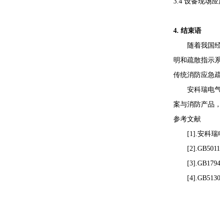
3.4 设备现场
4. 结束语
随着我国经济
明和疏散指示
传统消防应急
安科瑞电气着
案与消防产品
参考文献
[1].安科瑞电
[2].GB5011
[3].GB179
[4].GB51