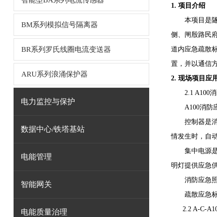
智能型BA系列电流传感器
1. 项目介绍
本项目是隧道
BM系列模拟信号隔离器
侧、闸殷路民府
BR系列罗氏线圈电流变送器
道内应急疏散
置，并以通信
ARU系列浪涌保护器
2. 现场项目应
2.1 A10
电力监控与保护
A100消防
控制器是消防
数据中心/铁塔基站
情发生时，自
集中电源是安
电能管理
明灯提供应急
消防应急照明
智能网关
疏散应急标志
2.2 A-C-A
电能质量治理