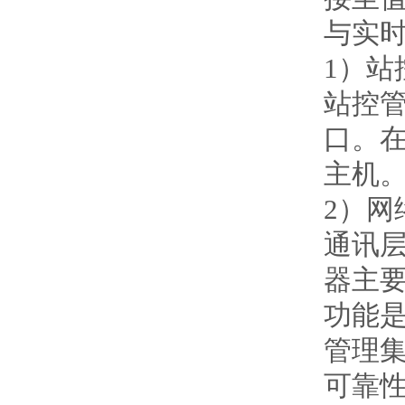
与实
1）站
站控
口。
主机
2）网
通讯
器主
功能
管理
可靠