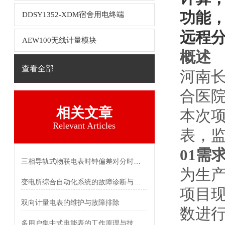
功能
DDSY1352-XDM宿舍用电终端
远程
AEW100无线计量模块
概述
查看全部
河南
合医
相关文章
本次
Relevant Articles
表，监
01需
三相导轨式物联电表时钟偏差对分时计费统计的影响及校准
为生
变电所综合自动化系统的故障诊断与自愈功能探究
项目
双向计量电表的维护与故障排除
数进
多用户集中式电能表的工作原理与技术特点