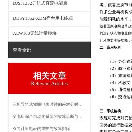
DJSF1352导轨式直流电能表
考，依靠更换节
许多企业与机构
DDSY1352-XDM宿舍用电终端
能源消耗的水平
随着国家电网改革政
AEW100无线计量模块
的运行状态和电量数
行环境监测等功能，
二、应用场所
查看全部
（1）办公建筑
（2）商业建筑
相关文章
（3）旅游建筑
Relevant Articles
（4）科教文卫
（5）通信建筑
（6）交通运输
三相导轨式物联电表时钟偏差对分时计费统计的影响及校准
三、系统架构
变电所综合自动化系统的故障诊断与自愈功能探究
系统可完成对变
回路的运行数据
双向计量电表的维护与故障排除