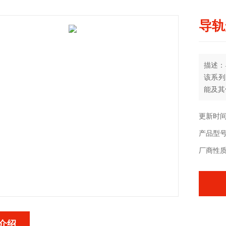
导轨
描述：
该系列
能及其
靠性好、
和电力
更新时间：
有电能
产品型号：
换。
厂商性
介绍