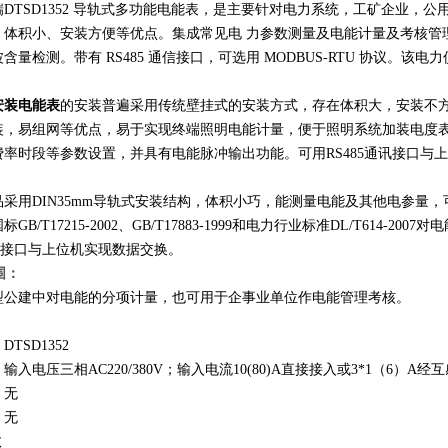
TSD1352 导轨式多功能电能表，是主要针对电力系统，工矿企业，
体积小、安装方便等优点。集成常见电 力参数测量及电能计量及考核管理，提
含量检测。带有 RS485 通信接口，可选用 MODBUS-RTU 协议。该
安装电能表
的安装普遍采用传统壁挂式的安装方式，存在体积大，安装不
装，易组网等优点，易于实现终端照明电能计量，便于照明系统加装电度表
费率时段等参数设置，并具有电能脉冲输出功能。可用RS485通讯接口与
：
品采用DIN35mm导轨式安装结构，体积小巧，能测量电能及其他电参量
GB/T17215-2002、GB/T17883-1999和电力行业标准DL/T61
通讯接口与上位机实现数据交换。
围：
型公建中对电能的分项计量，也可用于企事业单位作电能管理考核。
：
TSD1352
输入电压三相AC220/380V；输入电流10(80)A直接接入或3*1（6）A经
：无
：无
数