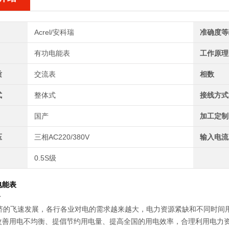
Acrel/安科瑞
准确度等
有功电能表
工作原理
质
交流表
相数
式
整体式
接线方式
国产
加工定制
压
三相AC220/380V
输入电流
0.5S级
电能表
介
的飞速发展，各行各业对电的需求越来越大，电力资源紧缺和不同时间用
改善用电不均衡、提倡节约用电量、提高全国的用电效率，合理利用电力