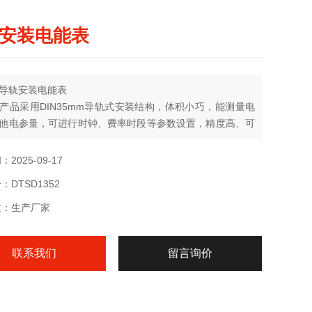
安装电能表
导轨安装电能表
产品采用DIN35mm导轨式安装结构，体积小巧，能测量电
他电参量，可进行时钟、费率时段等参数设置，精度高、可
性能指标符合国标GB/T17215-2002、GB/T17883-1999
行业标准DL/T614-2007对电能表的各项技术要求，并且具
2025-09-17
脉冲输出功能；可用RS485通讯接口与上位机实现数据交
DTSD1352
质：生产厂家
联系我们
留言询价