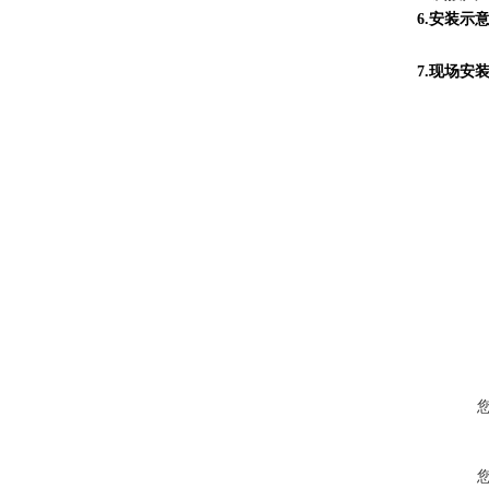
6.安装示
7.现场安