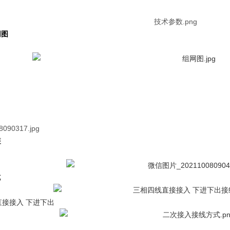
网图
装
式
直接接入 下进下出