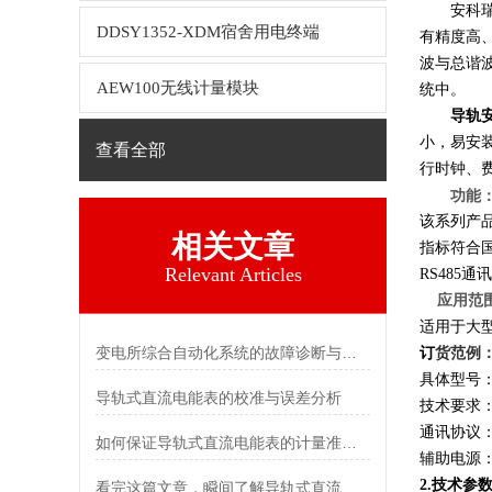
安科瑞D
DDSY1352-XDM宿舍用电终端
有精度高、
波与总谐波
AEW100无线计量模块
统中。
导轨
小，易安
查看全部
行时钟、
功能
该系列产
相关文章
指标符合国标
Relevant Articles
RS485
应用范
适用于大
变电所综合自动化系统的故障诊断与自愈功能探究
订
货范例
具体型号：D
导轨式直流电能表的校准与误差分析
技术要求：
通讯协议
如何保证导轨式直流电能表的计量准确性？
辅助电源
2.技术参
看完这篇文章，瞬间了解导轨式直流电能表了