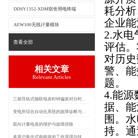
耗分析
DDSY1352-XDM宿舍用电终端
企业能
AEW100无线计量模块
2.水
查看全部
评估。
对历史
相关文章
警、能
Relevant Articles
题。
4.能
三相导轨式物联电表时钟偏差对分时计费统计的影响及校准
据、能
变电所综合自动化系统的故障诊断与自愈功能探究
围。水
双向计量电表的维护与故障排除
持。通
多用户集中式电能表的工作原理与技术特点