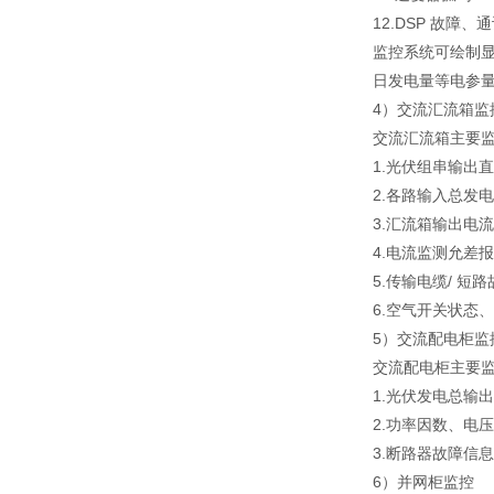
12.DSP 故障、
监控系统可绘制
日发电量等电参
4）交流汇流箱监
交流汇流箱主要
1.光伏组串输出
2.各路输入总发
3.汇流箱输出电
4.电流监测允差
5.传输电缆/ 短
6.空气开关状态
5）交流配电柜监
交流配电柜主要
1.光伏发电总输
2.功率因数、电
3.断路器故障信
6）并网柜监控