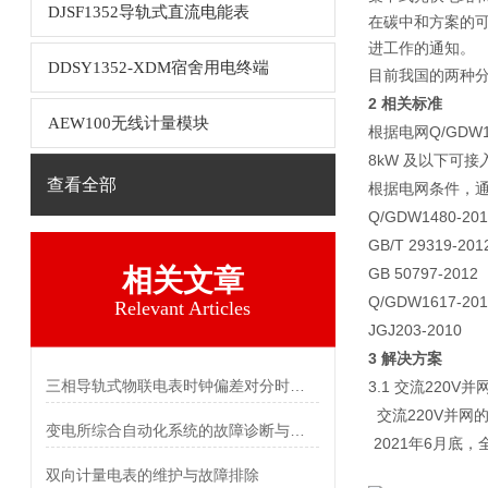
DJSF1352导轨式直流电能表
在碳中和方案的
进工作的通知。
DDSY1352-XDM宿舍用电终端
目前我国的两种
2 相关标准
AEW100无线计量模块
根据电网Q/GD
8kW 及以下可接入
查看全部
根据电网条件，
Q/GDW1480
GB/T 29319
相关文章
GB 50797-2
Q/GDW1617-
Relevant Articles
JGJ203-20
3 解决方案
三相导轨式物联电表时钟偏差对分时计费统计的影响及校准
3.1 交流220V并
交流220V并
变电所综合自动化系统的故障诊断与自愈功能探究
2021年6月底
双向计量电表的维护与故障排除