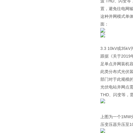
波 THD、闪变
置，避免往电网
这种并网模式单
面：
3.3 10kV或35k
跟据《关于201
足单点并网装机
此类分布式光伏
部门对于此规模
光伏电站并网点需
THD、闪变等，
上图为一个1MW
压变压器升压至1