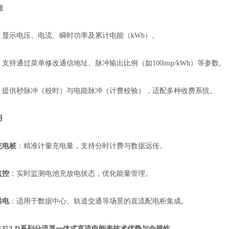
能
：显示电压、电流、瞬时功率及累计电能（kWh）。
：支持通过菜单修改通信地址、脉冲输出比例（如100imp/kWh）等参数。
：提供秒脉冲（校时）与电能脉冲（计费校验），适配多种收费系统。
用
充电桩
：精准计量充电量，支持分时计费与数据远传。
监控
：实时监测电池充放电状态，优化能量管理。
供电
：适用于数据中心、轨道交通等场景的直流配电柜集成。
F1352-D系列分流器一体式直流电能表
技术优势与合规性