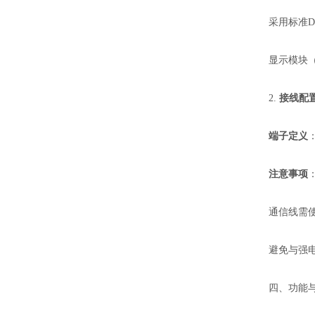
采用标准DI
显示模块（
2.
接线配
端子定义
注意事项
通信线需使
避免与强
四、功能