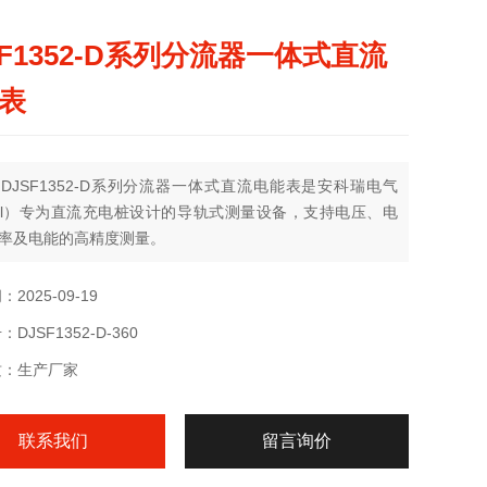
SF1352-D系列分流器一体式直流
表
DJSF1352-D系列分流器一体式直流电能表是安科瑞电气
rel）专为直流充电桩设计的导轨式测量设备，支持电压、电
率及电能的高精度测量。
优势在于适应直流系统环境，可满足电动汽车充电、储能系
伏电站等领域对电能计量的需求。产品符合GB/T 33708-
2025-09-19
7标准，提供中英文双版本操作说明，适用于国内外市场。
DJSF1352-D-360
质：生产厂家
联系我们
留言询价