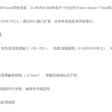
N35mm导轨安装，D-360与D-600外形尺寸分别为75mm×42mm×77mm
DJSF1352-L）通过RJ12接口扩展，支持单表或多表并联显示。
置
：包含直流电源输入（DC+/DC-）、负载/源端接线（LOAD/SOURCE）、R
：
用屏蔽双绞线（≥0.5mm²），屏蔽层接地以抗干扰。
电线路并行布线，确保信号稳定性。
与应用场景