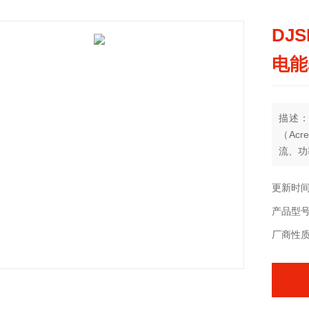
DJ
电能
描述：
（Ac
流、功
其核心
统、光
更新时间：
201
产品型号：
厂商性