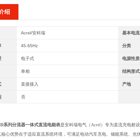
介绍
Acrel/安科瑞
基本电流
率
45-65Hz
分类
理
电子式
电源性质
单相
结构形式
式
直接接入
产地
制
否
352-D系列分流器一体式直流电能表
是安科瑞电气（Acrel）专为直流充电
核心优势在于适应直流系统环境，可满足电动汽车充电、储能系统、光伏电站等领