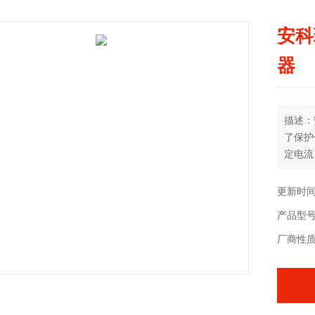
安科
器
描述：
了保护
定电流
的短路
以及使
更新时间：
短路电
产品型号：
用场所
厂商性