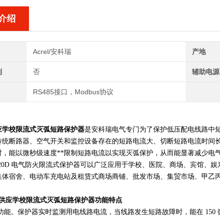
介绍
Acrel/安科瑞
产地
制
否
辅助电源
RS485接口，Modbus协议
应学校限流式灭弧短路保护器
是安科瑞电气专门为了保护低压配电线路中短
传统断路器、空气开关和监控设备存在的短路电流大、切断短路电流时间
时，能以微秒级速度**限制短路电流以实现灭弧保护，从而能显著减少电
00-20D 电气防火限流式保护器可以广泛应用于学校、医院、商场、宾
集体宿舍、电动车充电站及租赁式商场商铺、批发市场、集贸市场、甲乙
供应学校限流式灭弧短路保护器
功能特点
能。保护器实时监测用电线路电流，当线路发生短路故障时，能在 150 