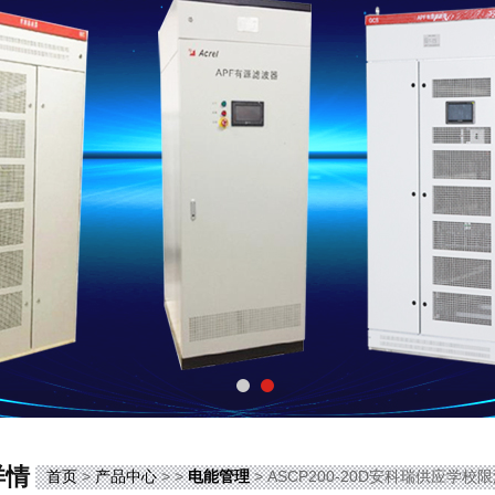
详情
首页
>
产品中心
> >
电能管理
> ASCP200-20D安科瑞供应学