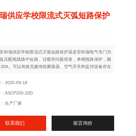
瑞供应学校限流式灭弧短路保护
安科瑞供应学校限流式灭弧短路保护器是安科瑞电气专门为
低压配电线路中短路、过载等问题研发，单相线路保护，额
 20A。可以有效克服传统断路器、空气开关和监控设备存在
电流大、切断短路电流时间长、短路时产生的电弧火花大，
用寿命短等弊端，发生短路故障时，能以微秒级速度**限制
2025-09-18
流以实现灭弧保护，从而能显著减少电气火灾事故，保障使
ASCP200-20D
人员和财产的安全。
质：生产厂家
联系我们
留言询价