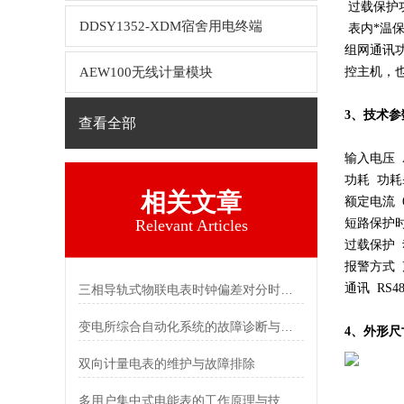
过载保护
DDSY1352-XDM宿舍用电终端
表内*温
组网通讯功
AEW100无线计量模块
控主机，也
3、技术参
查看全部
输入电压 AC
功耗 功耗
相关文章
额定电流 
Relevant Articles
短路保护时间
过载保护 
报警方式
通讯 RS4
三相导轨式物联电表时钟偏差对分时计费统计的影响及校准
变电所综合自动化系统的故障诊断与自愈功能探究
4、外形尺
双向计量电表的维护与故障排除
多用户集中式电能表的工作原理与技术特点