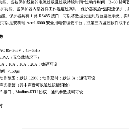
功能。当被保护线路的电流过载且过载持续时间*过动作时间（3~60 秒
保护功能。当保护器内部器件工作温度过高时，保护器实施*温限流保护，
能。保护器具有 1 路 RS485 接口，可以将数据发送到后台监控系统，实现远
可以是安科瑞 Acrel-6000 安全用电管理云平台，或第三方监控软件或平
数
 85~265V，45~65Hz
≤3VA（无负载情况下）
6A，10A，16A，20A；拨码可设
 <150μs
动作范围：默认 120%；动作延时：默认 3s；通讯可设
 声光报警（其中声音可以通过按键消除）
85 接口，Modbus-RTU 协议；通讯参数拨码可设
寸