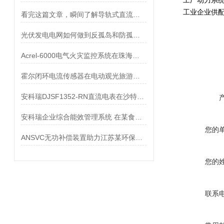
工厂动力系统
工业企业供配
看完这篇文章，瞬间了解导轨式直流电能表了
光伏发电电网如何做到反孤岛和防孤岛？
Acrel-6000电气火灾监控系统在珠海中海桃花源商业建筑的应用
霍尔闭环电流传感器在电动观光旅游车上的应用
安科瑞DJSF1352-RN直流电表在沙特光伏发电设施中的应用
安科瑞企业综合能效管理系统 在某食品加工厂35kV变电站应用
您的
ANSVC无功补偿装置助力江苏某环保能源项目
您的
联系