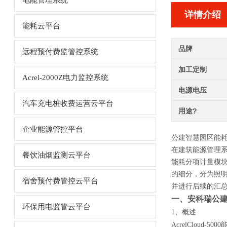
电能管理系统
详情介绍
能耗云平台
品牌
远程预付费监管控系统
加工定制
Acrel-2000Z电力监控系统
电源电压
汽车充电桩收费运营云平台
用途?
企业能源管控平台
公建智慧园区能
在建筑能源管理
餐饮油烟监测云平台
能耗分项计量模
的细分，分为照
宿舍预付费管控云平台
并进行后续的汇
一、
安科瑞公
环保用电监管云平台
1、概述
AcrelClo