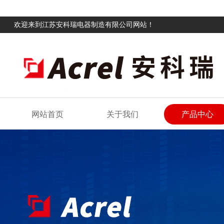
欢迎来到江苏安科瑞电器制造有限公司网站！
网站首页
关于我们
产品中心