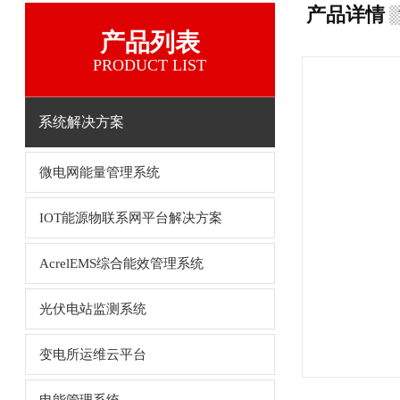
产品详情
产品列表
PRODUCT LIST
系统解决方案
微电网能量管理系统
IOT能源物联系网平台解决方案
AcrelEMS综合能效管理系统
光伏电站监测系统
变电所运维云平台