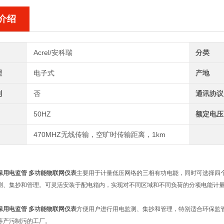
介绍
Acrel/安科瑞
分类
理
电子式
产地
制
否
通讯协议
50HZ
额定电压
470MHZ无线传输，空旷时传输距离，1km
环保用电监管 多功能物联网仪表
主要用于计量低压网络的三相有功电能，同时可选择四个回
测、集抄和管理。可灵活安装于配电箱内，实现对不同区域和不同负荷的分项电能计
环保用电监管 多功能物联网仪表
方便用户进行用电监测、集抄和管理，特别适合环保监
等产污制污的工厂。