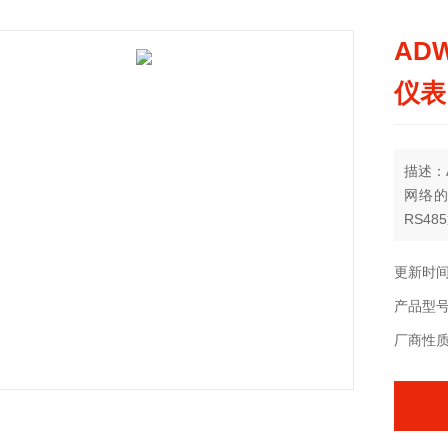
AD
仪表
描述：
网络
RS4
抄和管
分项电
更新时间：
产品型
厂商性