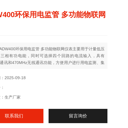
W400环保用电监管 多功能物联网
ADW400环保用电监管 多功能物联网仪表主要用于计量低压
的三相有功电能，同时可选择四个回路的电流输入，具有
85通讯和470MHz无线通讯功能，方便用户进行用电监测、集
理。可灵活安装于配电箱内，实现对不同区域和不同负荷的
能计量，统计和分析。
2025-09-18
号：
质：生产厂家
联系我们
留言询价