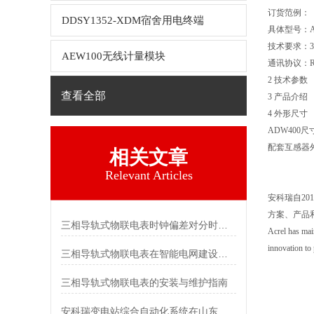
订货范例：
DDSY1352-XDM宿舍用电终端
具体型号：ADW
技术要求：3×1.
AEW100无线计量模块
通讯协议：R
2 技术参数
查看全部
3 产品介绍
4 外形尺寸
ADW400
配套互感器
相关文章
Relevant Articles
安科瑞自2
方案、产品
三相导轨式物联电表时钟偏差对分时计费统计的影响及校准
Acrel has main
innovation to 
三相导轨式物联电表在智能电网建设中的作用
三相导轨式物联电表的安装与维护指南
安科瑞变电站综合自动化系统在山东凯瑞英材料科技有限公司的应用