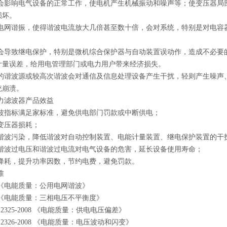
响电气设备的正常工作，使电机产生机械振动和噪声等；使变压器局部
损坏。
谐振，使得谐波电流放大几倍甚至数十倍，会对系统，特别是对电容器
致继电保护，特别是微机综合保护器与自动装置误动作，造成不必要的
计量误差，给用电管理部门或电力用户带来经济损失。
波源或较高次谐波会对通信及信息处理设备产生干扰，轻则产生噪声、
统崩溃。
力滤波器产品效益
标满足家标准，避免供电部门罚款或中断供电；
压器损耗；
污染，降低谐波对自动控制装置、电能计量装置、继电保护装置的干扰
过电压和谐波过电流对电气设备的危害，延长设备使用寿命；
，提升功率因数，节约电费，避免罚款。
准
《电能质量：公用电网谐波》
《电能质量：三相电压不平衡度》
2325-2008 《电能质量：供电电压偏差》
2326-2008 《电能质量：电压波动和闪变》