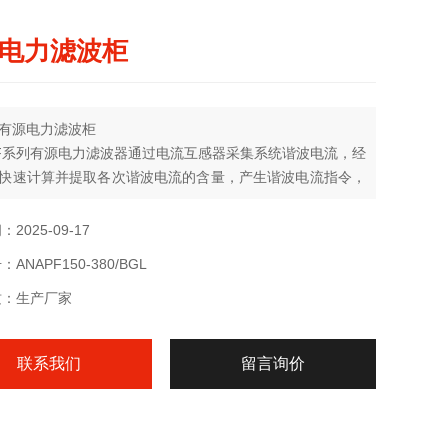
电力滤波柜
有源电力滤波柜
PF系列有源电力滤波器通过电流互感器采集系统谐波电流，经
快速计算并提取各次谐波电流的含量，产生谐波电流指令，
率执行器件产生与谐波电流幅值相等方向相反的补偿电流，
电力系统中，从而抵消非线性负载所产生的谐波电流。
2025-09-17
ANAPF150-380/BGL
质：生产厂家
联系我们
留言询价