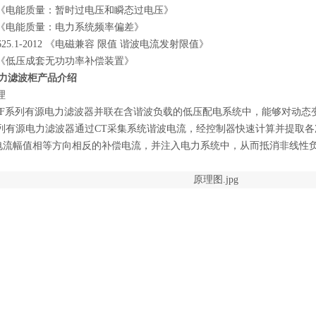
《电能质量：暂时过电压和瞬态过电压》
《电能质量：电力系统频率偏差》
5.1-2012 《电磁兼容 限值 谐波电流发射限值》
《低压成套无功功率补偿装置》
力滤波柜
产品介绍
理
F系列有源电力滤波器并联在含谐波负载的低压配电系统中，能够对动态
F系列有源电力滤波器通过CT采集系统谐波电流，经控制器快速计算并提取
电流幅值相等方向相反的补偿电流，并注入电力系统中，从而抵消非线性