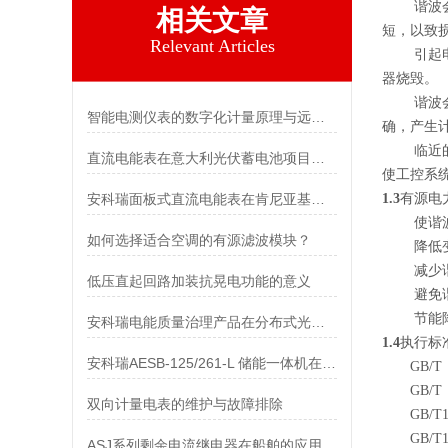
谐波会影
相关文章
短，以致
Relevant Articles
引起电网
器烧毁。
谐波会导
智能电测仪表的数字化计量原理与远程抄表应用
确，产生
临近的谐
直流电能表在意大利光伏蓄电池项目的应用
使工控系
安科瑞面板式直流电能表在肯尼亚基站的设计与应用
1.3
有源电
使谐波指
如何选择适合空调的有源滤波模块？
降低变
减少谐波
低压直起回路加装抗晃电功能的意义
避免谐波
节能降耗
安科瑞电能质量治理产品在分布式光伏电站的应用
1.4
执行标
安科瑞AESB-125/261-L 储能一体机在高比例新能源并网区的应用
GB/T
GB/T
双向计量电表的维护与故障排除
GB/T1
GB/T1
ASJ系列剩余电流继电器在船舶的应用