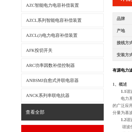
AZC智能电力电容补偿装置
品牌
AZCL系列智能电容补偿装置
产地
AZCL(J)电力电容补偿装置
接线方
AFK投切开关
安装方
ARC功率因数补偿控制器
有源电力
ANBSMJ自愈式并联电容器
1、概述
1.1
谐
ANCK系列串联电抗器
电力系统
的广泛应
查看全部
分量为基
1.2
谐
谐波使公