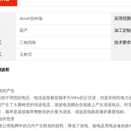
Acrel/安科瑞
应用范围
国产
加工定制
式
三相四线
技术要求
式
立柜式
滤波柜
波的产生
中理想的电压、电流波形都是频率为50Hz的正弦波，但是非线性电力设
用产生了大量畸变的谐波电流，谐波电流耦合在线路上产生谐波电压。对
波，频率是基波频率整数倍的分量为谐波。谐波是电能质量的重要指标。
波的危害
用电网中的元件产生附加的损耗，降低了发电、输电及用电设备的效率