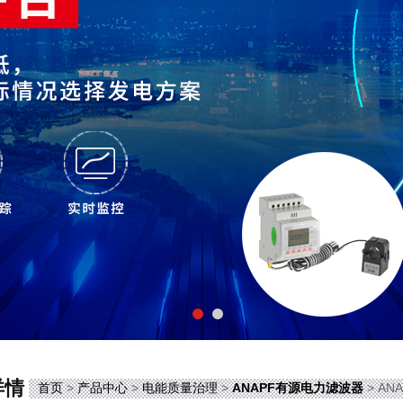
详情
首页
>
产品中心
>
电能质量治理
>
ANAPF有源电力滤波器
> AN