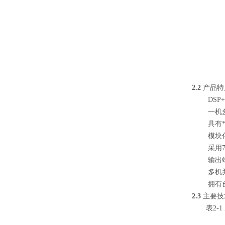
图2-
2.2
产品特
DSP+
一机多能
具有*的
模块化设
采用7英
输出端加
多机并联
拥有自
2.3
主要技
表2-1 