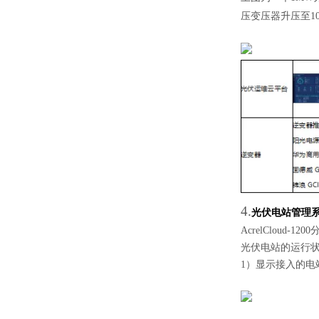
压变压器升压至1
4.
光伏电站管理
AcrelCloud-1200
光伏电站的运行
1
）显示接入的电