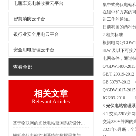
电瓶车充电桩收费云平台
集中式光伏电站
在碳中和方案的
智慧消防云平台
进工作的通知。
目前我国的两种
银行业安全用电云平台
2 相关标准
根据电网Q/GD
安全用电管理云平台
8kW 及以下可接入
电网条件，通过
Q/GDW1480-
查看全部
GB/T 29319
GB 50797-2
Q/GDW1617-
相关文章
JGJ203-20
Relevant Articles
3
光伏电站管理系
3.1 交流220V并网
交流220V并网
基于物联网的光伏电站监测系统设计及发电效能分析
2021年6月底
解析光伏电站监测系统的数据采集与传输机制