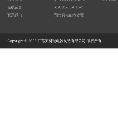
在线留言
ASCB1-63-C16-3P智能断路器 过载超温过流保护
联系我们
预付费电能表管理系统
Copyright © 2026 江苏安科瑞电器制造有限公司 版权所有