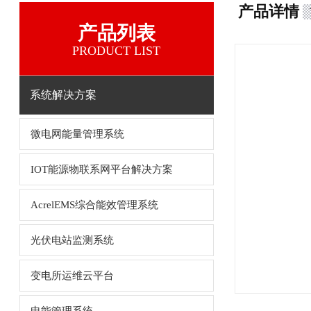
产品详情
产品列表
PRODUCT LIST
系统解决方案
微电网能量管理系统
IOT能源物联系网平台解决方案
AcrelEMS综合能效管理系统
光伏电站监测系统
变电所运维云平台