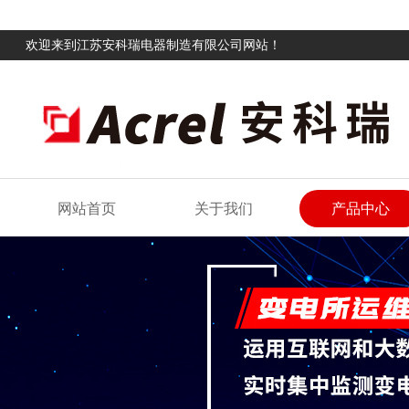
欢迎来到江苏安科瑞电器制造有限公司网站！
网站首页
关于我们
产品中心