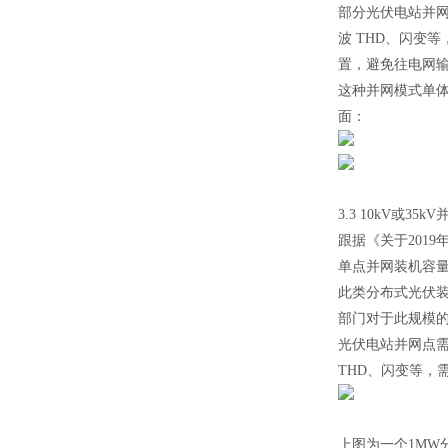
部分光伏电站并网
波 THD、闪变
置，避免往电网
这种并网模式单
面：
3.3 10kV或35kV
跟据《关于201
单点并网装机容
此类分布式光伏
部门对于此规模
光伏电站并网点需
THD、闪变等，
上图为一个1MW