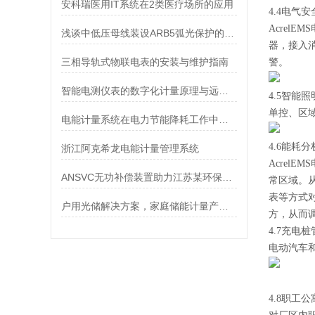
安科瑞医用IT系统在2类医疗场所的应用
4.4电气安
Acre
浅谈中低压母线装设ARB5弧光保护的必要性
器，接入
三相导轨式物联电表的安装与维护指南
警。
智能电测仪表的数字化计量原理与远程抄表应用
4.5智能
单控、区
电能计量系统在电力节能降耗工作中的应用
4.6能耗分
浙江阿克希龙电能计量管理系统
Acre
ANSVC无功补偿装置助力江苏某环保能源项目
常区域。
表等方式
户用光储解决方案，家庭储能计量产品怎么选？
方，从而
4.7充电桩
电动汽车
4.8职工