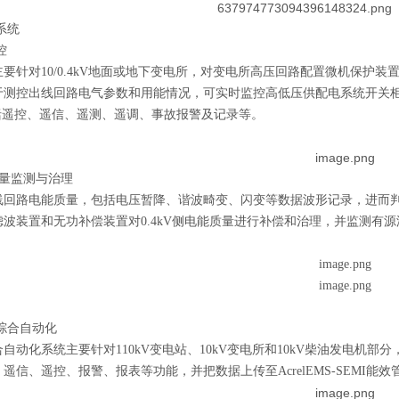
系统
控
要针对10/0.4kV地面或地下变电所，对变电所高压回路配置微机保护装
于测控出线回路电气参数和用能情况，可实时监控高低压供配电系统开关柜、
包括遥控、遥信、遥测、遥调、事故报警及记录等。
能质量监测与治理
线回路电能质量，包括电压暂降、谐波畸变、闪变等数据波形记录，进而
滤波装置和无功补偿装置对0.4kV侧电能质量进行补偿和治理，并监测有
站综合自动化
自动化系统主要针对110kV变电站、10kV变电所和10kV柴油发电机部分，
遥信、遥控、报警、报表等功能，并把数据上传至AcrelEMS-SEMI