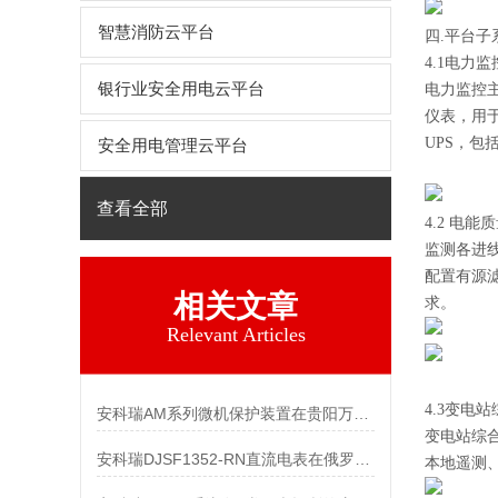
智慧消防云平台
四.平台子
4.1电力监
银行业安全用电云平台
电力监控主
仪表，用
UPS，
安全用电管理云平台
查看全部
4.2 电
监测各进
配置有源
相关文章
求。
Relevant Articles
4.3变电
安科瑞AM系列微机保护装置在贵阳万科翡翠滨江配电工程项目的应用
变电站综合
安科瑞DJSF1352-RN直流电表在俄罗斯UPS电能计量系统中的应用
本地遥测、