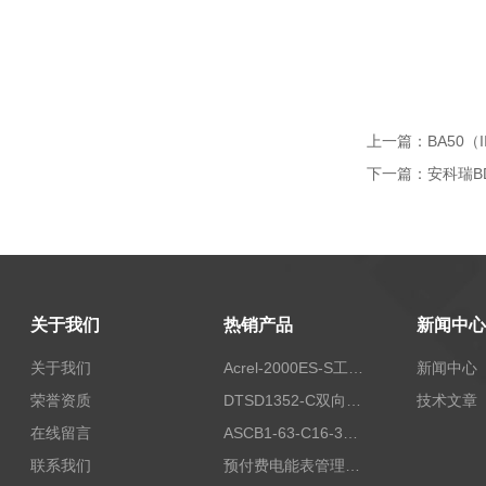
上一篇：
BA50（
下一篇：
安科瑞B
关于我们
热销产品
新闻中心
关于我们
Acrel-2000ES-S工商业储能本地化能量管理系统
新闻中心
荣誉资质
DTSD1352-C双向计量电表
技术文章
在线留言
ASCB1-63-C16-3P智能断路器 过载超温过流保护
联系我们
预付费电能表管理系统