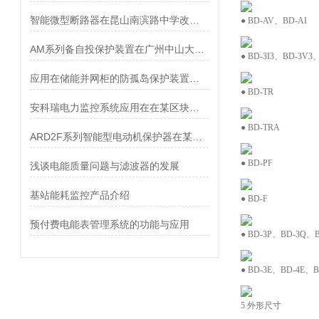
智能微型断路器在昆山南滨路中学改造项目中的应用
● BD-AV、BD-AI
AM系列备自投保护装置在广州中山大学附属 （南沙）医院配电工程中的应用
● BD-3I3、BD-3V3
应用在储能并网柜的防孤岛保护装置的电流电压信号从哪里来？
● BD-TR
安科瑞电力监控系统应用在在某区块页岩气地面集输工程
● BD-TRA
ARD2F系列智能型电动机保护器在某水泥厂的应用
● BD-PF
浅谈电能质量问题与滤波器的发展
基站能耗监控产品介绍
● BD-F
预付费电能表管理系统的功能与应用
● BD-3P、BD-3Q、B
● BD-3E、BD-4E、B
5 外形尺寸