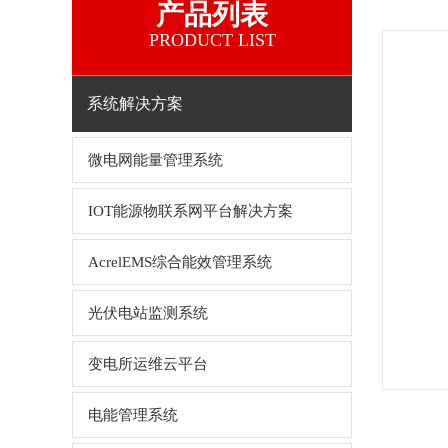
产品列表
PRODUCT LIST
系统解决方案
微电网能量管理系统
IOT能源物联系网平台解决方案
AcrelEMS综合能效管理系统
光伏电站监测系统
变电所运维云平台
电能管理系统