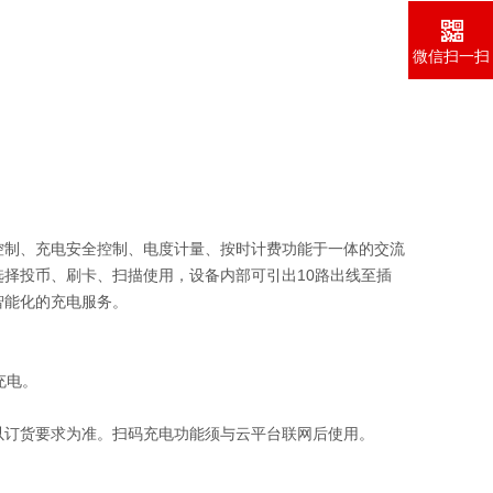
。
微信扫一扫
控制、充电安全控制、电度计量、按时计费功能于一体的交流
择投币、刷卡、扫描使用，设备内部可引出10路出线至插
智能化的充电服务。
充电。
以订货要求为准。扫码充电功能须与云平台联网后使用。