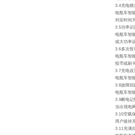
3.4充电模
电瓶车智
对应时间为
3.5功率识
电瓶车智
或大功率设
3.6多次
电瓶车智
投币或刷
3.7充电设
电瓶车智
3.8故障
电瓶车智
3.9断电记
当出现电
3.10空载
用户拔掉
3.11充满