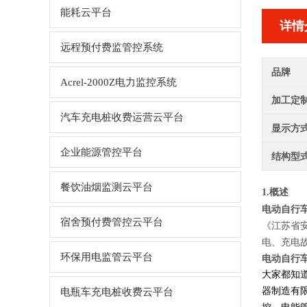
能耗云平台
详情
远程预付费监管控系统
品牌
Acrel-2000Z电力监控系统
加工定
汽车充电桩收费运营云平台
显示方
企业能源管控平台
结构型
餐饮油烟监测云平台
1.概述
电动自行
宿舍预付费管控云平台
《江苏省
电、充电
环保用电监管云平台
电动自行
大家都知
器制造有限
电瓶车充电桩收费云平台