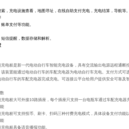
搜索，充电设施查看，地图寻址，在线自助支付充电，充电结算，导航等
序
，账单支付等功能。
，短信提醒，数据存储和解析。
置
能充电桩是新一代电动自行车智能充电设备，具有交流输出电源远程通断
，该装置能通过电动自行车的车配充电器为电动自行车充电。支付方式可选
电动自行车的车配充电器完成充电。可连接云平台给用户提供安全可靠及
路数
能充电桩大可外接10路插座，每个插座只支持一台电瓶车通过车配充电器
功能
能充电桩可支持投币、刷卡、扫码三种付费充电模式，具体设备支付功能
功能
能充电桩具备语音播报功能。