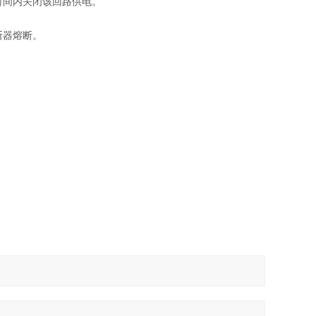
时间内关闭该回路供电。
断器熔断。