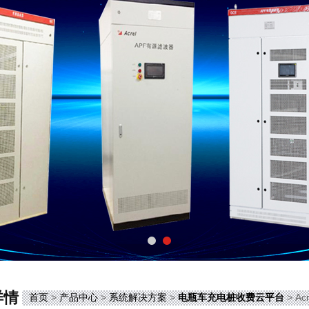
详情
首页
>
产品中心
>
系统解决方案
>
电瓶车充电桩收费云平台
> A