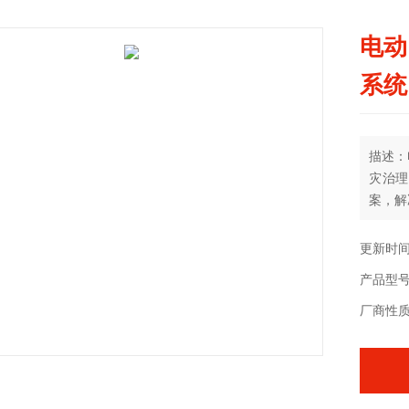
电动
系统
描述：
灾治理
案，解
区、学
更新时间：
产品型号：A
厂商性