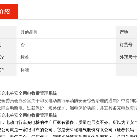
介绍
其他品牌
产地
制
否
订货号
式?
标准
外形尺寸
式?
标准
车充电桩安全用电收费管理系统
安全委员会办公室关于印发电动自行车消防安全综合治理的通知》中提到
故障自动断电、过载保护、短路保护、漏电保护功能，并宜具备充电故障
车充电桩安全用电收费管理系统
道，电动自行车充电桩的生产厂家有很多，质量也层次不齐。所以为了安
公司就是一家很可靠的公司，它是安科瑞电气股份有限公司（证券代码：30