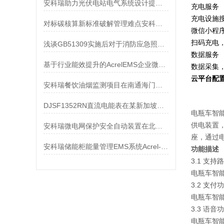
安科瑞助力光伏电站电气系统设计提供Acrel-1000DP运维管理平台
充电服务
充电设施
对标碳核算新标准破解管理难点安科瑞赋能公共机构智慧节能降碳
微信小程
扫码充电
浅谈GB51309实施后对于消防应急照明系统在城市隧道应用中的影响
数据服务
基于行业能效提升的AcrelEMS企业微电网能效管理系统应用
数据采集
云平台配
安科瑞餐饮油烟监测项目在南通海门区的案例应用
DJSF1352RN直流电能表在某新加坡光伏储能系统中的应用
电瓶车智
供电装置
安科瑞微电网保护安全自动装置在北京高碑店污水处理厂沼气发电项目的应用
座，通过
安科瑞储能柜能量管理EMS系统Acrel-2000ES：工商业储能的智能守护者
功能描述
3.1 支持
电瓶车智
3.2 支付
电瓶车智
3.3 语音
电瓶车智