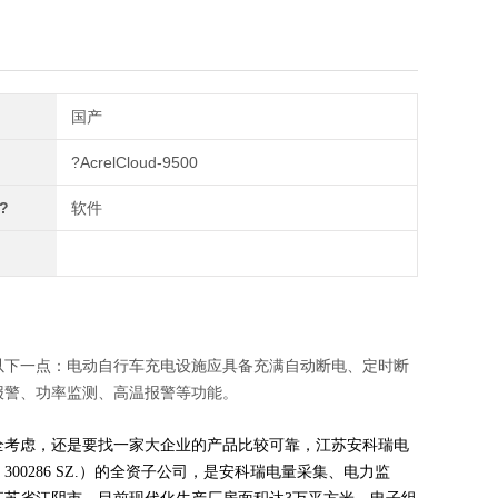
国产
?AcrelCloud-9500
?
软件
以下一点：电动自行车充电设施应具备充满自动断电、定时断
报警、功率监测、高温报警等功能。
全考虑，还是要找一家大企业的产品比较可靠，江苏安科瑞电
0286 SZ.）的全资子公司，是安科瑞电量采集、电力监