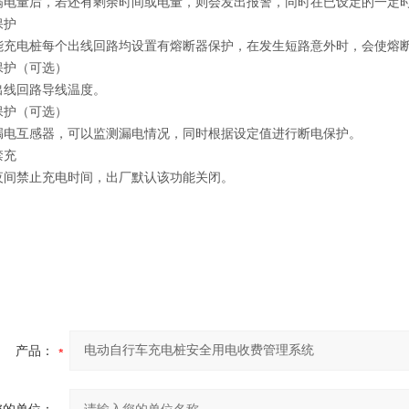
满电量后，若还有剩余时间或电量，则会发出报警，同时在已设定的一定
保护
能充电桩每个出线回路均设置有熔断器保护，在发生短路意外时，会使熔
温保护（可选）
出线回路导线温度。
电保护（可选）
漏电互感器，可以监测漏电情况，同时根据设定值进行断电保护。
禁充
夜间禁止充电时间，出厂默认该功能关闭。
产品：