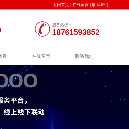
返回首页
|
在线留言
|
联系我们
服务热线：
18761593852
资质
在线留言
联系我们