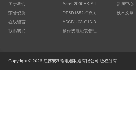
关于我们
Acrel-2000ES-S工商业储能本地化能量管理系统
新闻中心
荣誉资质
DTSD1352-C双向计量电表
技术文章
在线留言
ASCB1-63-C16-3P智能断路器 过载超温过流保护
联系我们
预付费电能表管理系统
Copyright © 2026 江苏安科瑞电器制造有限公司 版权所有