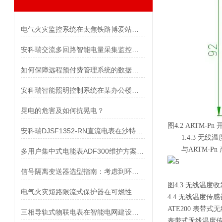
电气火灾监控系统在太焦铁路博爱站房项目的应用
安科瑞交流多回路智能电量采集监控装置 河南某高速公路项目案例分享
如何保障远程预付费管理系统的数据安全？
安科瑞智能照明控制系统在某办公楼上的应用
晃电的危害及如何抗晃电？
图4.2 ARTM-P
安科瑞DJSF1352-RN直流电表在沙特光伏发电设施中的应用
1.4.3 无线
与ARTM-Pn
多用户集中式电能表ADF300维护方案，构建高精度运行的保障体系
信号隔离变送器选型指南：考虑到环境条件和安装要求
图4.3 无线温度
电气火灾短路限流式保护器在可燃性粉尘危险场所的应用
4.4 无线温度传
ATE200 表
三相导轨式物联电表在智能电网建设中的作用
表带式无线温度传