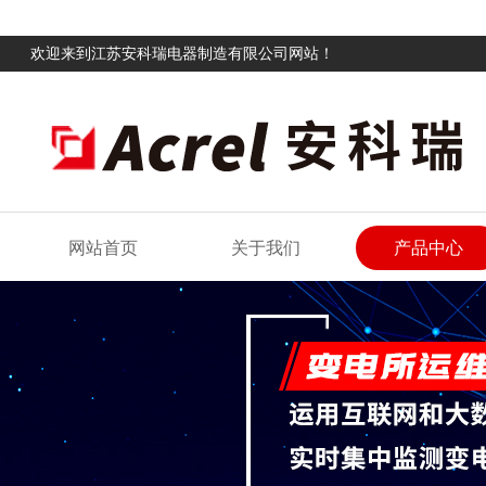
欢迎来到江苏安科瑞电器制造有限公司网站！
网站首页
关于我们
产品中心