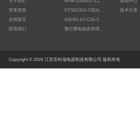
关于我们
Acrel-2000ES-S工商业储能本地化能量管理系统
新闻中心
荣誉资质
DTSD1352-C双向计量电表
技术文章
在线留言
ASCB1-63-C16-3P智能断路器 过载超温过流保护
联系我们
预付费电能表管理系统
Copyright © 2026 江苏安科瑞电器制造有限公司 版权所有