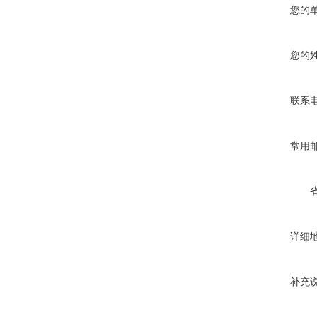
您的
您的
联系
常用
详细
补充