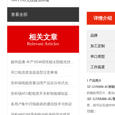
AWT100无线通信终端
查看全部
详情介绍
相关文章
品牌
Relevant Articles
加工定制
串口类型
扬州晶澳-年产3GW高性能太阳能光伏组件项目 电能管理系统的设计及应用
工作温度
开口电流变送器选型注意事项
1 产品简介
安科瑞电能质量治理产品在分布式光伏电站的应用
AF-GSM400-4G
的微处理芯片，配合
安科瑞ATU配电室开关柜智能感知监控终端在贵州某锂电池项目应用
AF-GSM400-
多用户集中式电能表的通信技术与协议
置，就可以完成对M
功能：
浅析ARD3M系列电动机保护器在煤炭行业的实用性